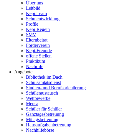
Über uns
Leitbild
Kepi-Team
Schulentwicklung
Profile
Kepi-Regeln
SMV
Elternbeirat
Förderverein
Kepi-Freunde
offene Stellen
Praktikum
Nachrufe
Angebote
Bibliothek im Dach
Schulsanitätsdienst
Studien- und Berufsorientierung
Schüleraustausch
Wettbewerbe
Mensa
Schüler für Schüler
Ganztagesbetreuung
Mittagsbetreuung
Hausaufgabenbetreuung
Nachhilfebörse