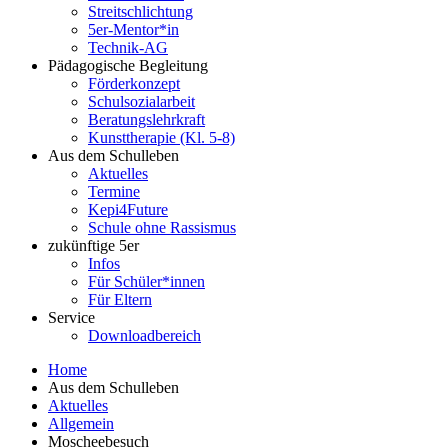
Streitschlichtung
5er-Mentor*in
Technik-AG
Pädagogische Begleitung
Förderkonzept
Schulsozialarbeit
Beratungslehrkraft
Kunsttherapie (Kl. 5-8)
Aus dem Schulleben
Aktuelles
Termine
Kepi4Future
Schule ohne Rassismus
zukünftige 5er
Infos
Für Schüler*innen
Für Eltern
Service
Downloadbereich
Home
Aus dem Schulleben
Aktuelles
Allgemein
Moscheebesuch