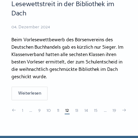
Lesewettstreit in der Bibliothek im
Dach
04. Dezember 2024
Beim Vorlesewettbewerb des Börsenvereins des
Deutschen Buchhandels gab es kürzlich nur Sieger. Im
Klassenverband hatten alle sechsten Klassen ihren
besten Vorleser ermittelt, der zum Schulentscheid in
die weihnachtlich geschmückte Bibliothek im Dach
geschickt wurde.
Weiterlesen
1
…
9
10
11
12
13
14
15
…
19