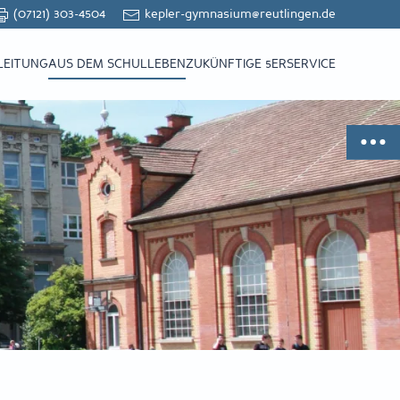
(07121) 303-4504
kepler-gymnasium@reutlingen.de
LEITUNG
AUS DEM SCHULLEBEN
ZUKÜNFTIGE 5ER
SERVICE